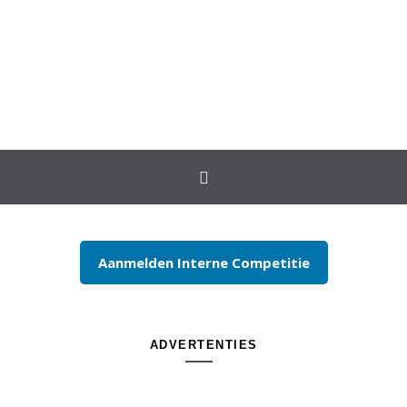
Spring naar inhoud
Aanmelden Interne Competitie
ADVERTENTIES