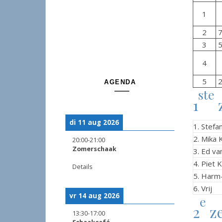
1
2
3
4
5
AGENDA
ste
1
z
di 11 aug 2026
1. Stefa
2. Mika 
20:00
-
21:00
Zomerschaak
3. Ed v
4. Piet 
Details
5. Harm
6. Vrij
vr 14 aug 2026
e
2
ze
13:30
-
17:00