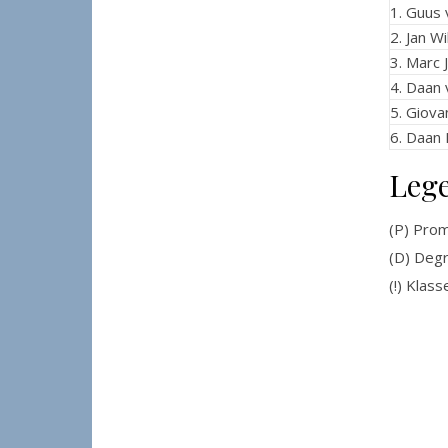
1. Guus
2. Jan W
3. Marc 
4. Daan 
5. Giova
6. Daan
Leg
(P) Pro
(D) Deg
(!) Klas