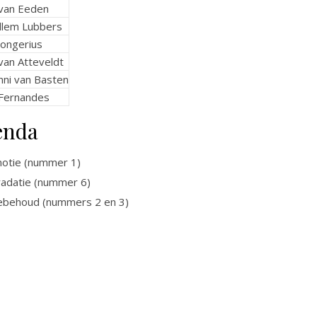
 van Eeden
illem Lubbers
Jongerius
van Atteveldt
nni van Basten
 Fernandes
enda
motie (nummer 1)
radatie (nummer 6)
sebehoud (nummers 2 en 3)