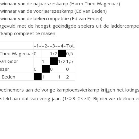
 winnaar van de najaarszeskamp (Harm Theo Wagenaar)
winnaar van de voorjaarszeskamp (Ed van Eeden)
winnaar van de bekercompetitie (Ed van Eeden)
ngevuld met de hoogst geëindigde spelers uit de laddercompet
erkamp compleet te maken
–1–
–2–
–3–
–4–
Tot.
Theo Wagenaar
0
1/2
0,5
van Goor
1
1/2
1,5
izer
0
0
0
n Eeden
1
1
2
 Deelnemers aan de vorige kampioensvierkamp krijgen het lotin
teld aan dat van vorig jaar. (1<>3. 2<>4). Bij nieuwe deelnem