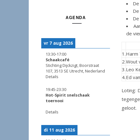
De
De 
AGENDA
De 
Aa
de vi
vr 7 aug 2026
1.
Harm 
13:30
-
17:00
Schaakcafé
2.
Wout 
Stichting Dijckzigt, Boorstraat
3.
Leo Ke
107, 3513 SE Utrecht, Nederland
Details
4.
Ed va
19:45
-
23:30
Loting:
Hot-Spirit snelschaak
tegenges
toernooi
geloot.
Details
di 11 aug 2026