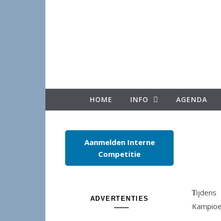
Spring naar inhoud
HOME
INFO
AGENDA
Aanmelden Interne
Competitie
Tijdens het Henk Bloeminktoernooi (op 6, 9 en 13 juni) wordt de OZU
ADVERTENTIES
Kampioe