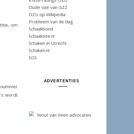
KNSB-ratings OZU
Oude site van GZZ
OZU op Wikipedia
Probleem van de dag
itie, om
Schaakbond
Schaaksite.nl
Schaken in Utrecht
Schaken.nl
SGS
ADVERTENTIES
gsnummer
ers wordt