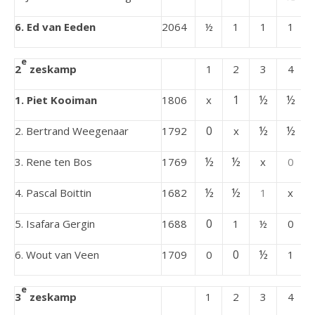
6. Ed van Eeden
2064
½
1
1
1
e
2
zeskamp
1
2
3
4
1
½
½
1. Piet Kooiman
1806
x
0
½
½
2. Bertrand Weegenaar
1792
x
½
½
3. Rene ten Bos
1769
x
0
½
½
4. Pascal Boittin
1682
1
x
0
5. Isafara Gergin
1688
1
½
0
0
½
6. Wout van Veen
1709
0
1
e
3
zeskamp
1
2
3
4