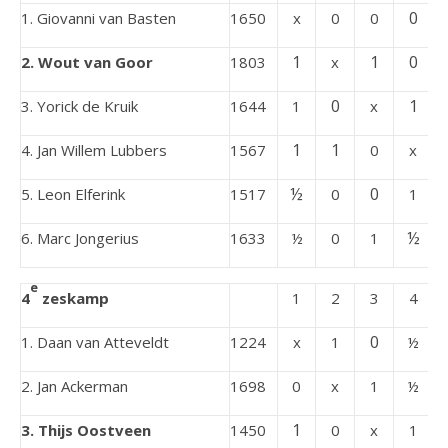
0
1. Giovanni van Basten
1650
x
0
0
1
1
0
2. Wout van Goor
1803
x
0
1
3. Yorick de Kruik
1644
1
x
1
1
4. Jan Willem Lubbers
1567
0
x
½
0
5. Leon Elferink
1517
0
1
½
6. Marc Jongerius
1633
½
0
1
e
4
zeskamp
1
2
3
4
0
1. Daan van Atteveldt
1224
x
1
½
2. Jan Ackerman
1698
0
x
1
½
1
3. Thijs Oostveen
1450
0
x
1