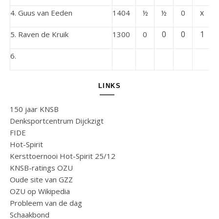
x
4. Guus van Eeden
1404
½
½
0
0
0
1
5. Raven de Kruik
1300
0
6.
LINKS
150 jaar KNSB
Denksportcentrum Dijckzigt
FIDE
Hot-Spirit
Kersttoernooi Hot-Spirit 25/12
KNSB-ratings OZU
Oude site van GZZ
OZU op Wikipedia
Probleem van de dag
Schaakbond