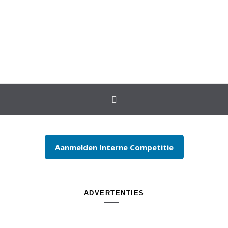
Spring naar inhoud
Aanmelden Interne Competitie
ADVERTENTIES