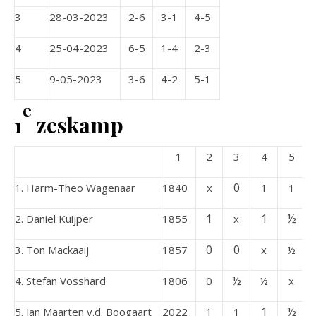
3
28-03-2023
2-6
3-1
4-5
4
25-04-2023
6-5
1-4
2-3
5
9-05-2023
3-6
4-2
5-1
e
1
zeskamp
1
2
3
4
5
0
1. Harm-Theo Wagenaar
1840
x
1
1
1
1
½
2. Daniel Kuijper
1855
x
0
0
3. Ton Mackaaij
1857
x
½
½
4. Stefan Vosshard
1806
0
½
x
1
½
5. Jan Maarten v.d. Boogaart
2022
1
1