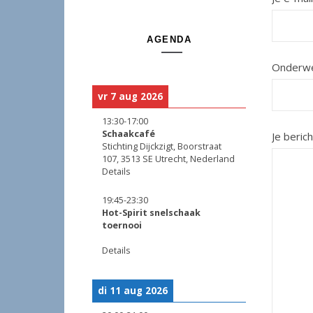
AGENDA
Onderw
vr 7 aug 2026
13:30
-
17:00
Schaakcafé
Je berich
Stichting Dijckzigt, Boorstraat
107, 3513 SE Utrecht, Nederland
Details
19:45
-
23:30
Hot-Spirit snelschaak
toernooi
Details
di 11 aug 2026