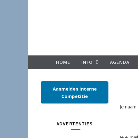
Spring naar inhoud
HOME
INFO
AGENDA
Aanmelden Interne
Competitie
Je naam 
ADVERTENTIES
Je e-mail