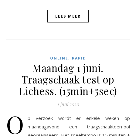
LEES MEER
,
ONLINE
RAPID
Maandag 1 juni.
Traagschaak test op
Lichess. (15min+5sec)
1 juni 2020
O
p verzoek wordt er enkele weken op
maandagavond een traagschaaktoernooi
georganiseerd. Het speeltempo is 15 minuten +