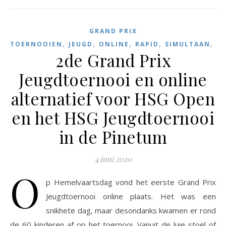
GRAND PRIX
,
,
,
,
,
TOERNOOIEN
JEUGD
ONLINE
RAPID
SIMULTAAN
T
2de Grand Prix
Jeugdtoernooi en online
alternatief voor HSG Open
en het HSG Jeugdtoernooi
in de Pinetum
4 juni 2020
O
p Hemelvaartsdag vond het eerste Grand Prix
Jeugdtoernooi online plaats. Het was een
snikhete dag, maar desondanks kwamen er rond
de 60 kinderen af op het toernooi. Vanuit de luie stoel of