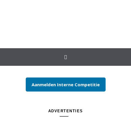
Spring naar inhoud
Aanmelden Interne Competitie
ADVERTENTIES