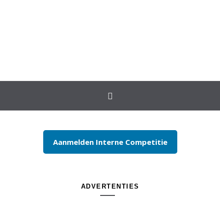
Spring naar inhoud
Aanmelden Interne Competitie
ADVERTENTIES