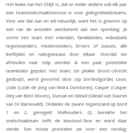
Het leuke van het ONJK is, dat er onder andere ook elk jaar
een teamsnelschaaktoernooi is voor gelegenheidsteams.
Voor wie dan kan en wil natuurlijk, want het is gewoon op
een van de avonden aansluitend aan een speeldag. Je
vormt een team met vrienden, familieleden, individuele
tegenstanders, medestanders, broers of zussen, alle
leeftijden en ratingniveaus door elkaar. Voordat we
afreisden naar Velp werden al een paar potentiële
teamleden gepolst. Het team, ter plekke Groot-Utrecht
gedoopt, werd gevormd door (op bordvolgorde) Leon,
Lode (Lode de Jong van Moira Domtoren), Casper (Casper
Deij van Best Moves), Duncan en Gilead (Gilead van Duuren
van SV Barneveld). Ondanks de zware tegenstand op bord
1 en 2, geregeld titelhouders (!), bereikte het
snelschaakteam zelfs de knockout-fase en werd daar
vierde. Een mooie prestatie! zie voor een verslag: