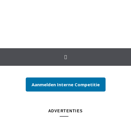
Spring naar inhoud
Aanmelden Interne Competitie
ADVERTENTIES