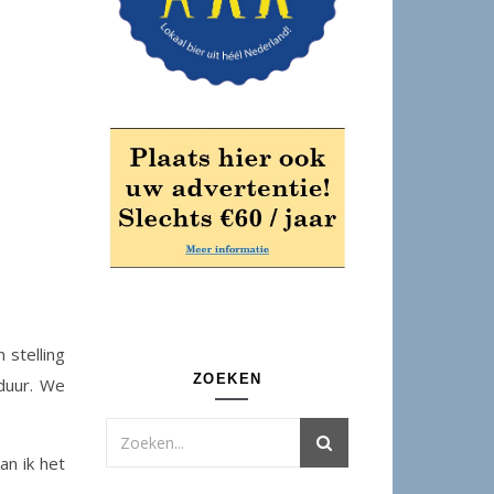
 stelling
ZOEKEN
 duur. We
n ik het