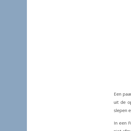
Een paar
uit de o
slepen e
In een 