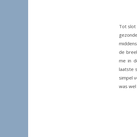
Tot slot
gezonde
middensp
de breek
me in d
laatste 
simpel v
was wel 