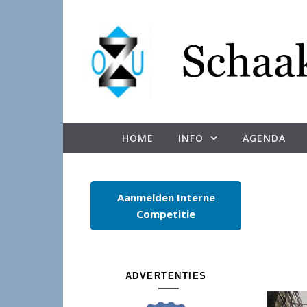
Spring naar inhoud
HOME
INFO
AGENDA
Aanmelden Interne
Competitie
ADVERTENTIES