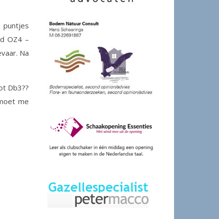
 puntjes
jd OZ4 –
evaar. Na
tot Db3??
n moet me