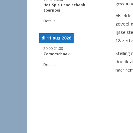
gewonne
Hot-Spirit snelschaak
toernooi
Als 4de
Details
zoveel 
IJsselst
di 11 aug 2026
18 zette
20:00
-
21:00
Stelling
Zomerschaak
doe ik a
Details
naar rem