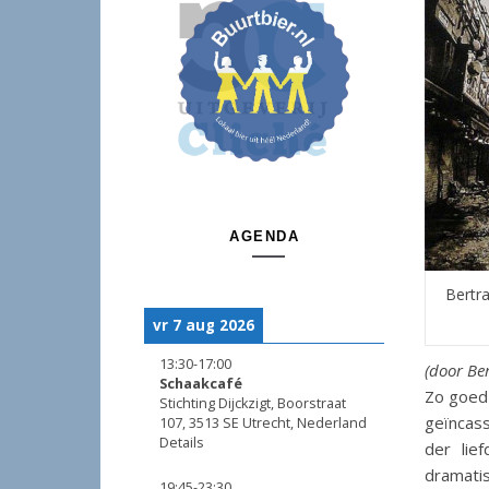
AGENDA
Bertra
vr 7 aug 2026
13:30
-
17:00
(door Be
Schaakcafé
Zo goed 
Stichting Dijckzigt, Boorstraat
geïncass
107, 3513 SE Utrecht, Nederland
Details
der lie
dramati
19:45
-
23:30