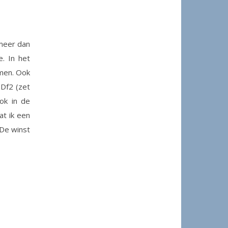
 meer dan
. In het
omen. Ook
 Df2 (zet
ok in de
at ik een
 De winst