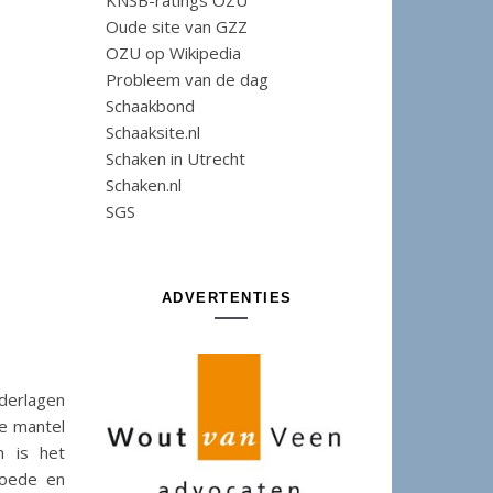
KNSB-ratings OZU
Oude site van GZZ
OZU op Wikipedia
Probleem van de dag
Schaakbond
Schaaksite.nl
Schaken in Utrecht
Schaken.nl
SGS
ADVERTENTIES
ederlagen
de mantel
n is het
goede en