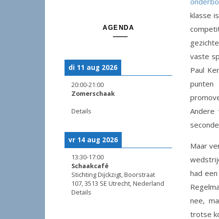
onderbo
klasse i
AGENDA
compet
gezicht
vaste sp
di 11 aug 2026
Paul Ker
punten
20:00
-
21:00
Zomerschaak
promover
Andere 
Details
seconde
vr 14 aug 2026
Maar ver
13:30
-
17:00
wedstrij
Schaakcafé
had een
Stichting Dijckzigt, Boorstraat
107, 3513 SE Utrecht, Nederland
Regelmat
Details
nee, ma
trotse k