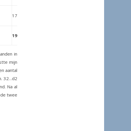
1735
w-z
1 – 0
1936
3½-4½
zanden in
stte mijn
en aantal
en. 32…d2
nd. Na al
n de twee