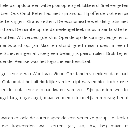
hele partij door een witte pion op e5 geblokkeerd. Snel vergete
 bier. Ook Carol-Peter had niet zijn avond. Hij offerde vlot een p
e te krijgen. “Gratis zetten”. De economische wet dat gratis nie
d aan. De ruimte op de damevleugel leek mooi, maar kostte te 
nutten. Wit verdedigde slim. Opende op de koningsvleugel en 
 antwoord op. Jan Maarten stond goed maar moest in een k
nse Scheveningen al vroeg een belangrijk paard ruilen. Druk teg
doende. Remise was het logische eindresultaat.
ege remise van Wout van Goor. Omstanders denken: daar had
 Ook omdat het uiteindelijke verlies nipt was en hier toch kans
peelde ook remise maar kwam van ver. Zijn paarden werd
ugel lang opgejaagd, maar vonden uiteindelijk een rustig heen
.
waren er ook: de auteur speelde een serieuze partij. Het leek 
, we kopieerden wat zetten (a3, a6, b4, b5) maar 