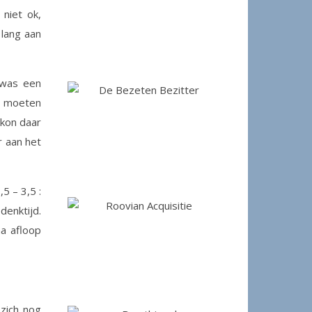
 niet ok,
 lang aan
 was een
ar moeten
 kon daar
r aan het
5 – 3,5 :
enktijd.
a afloop
 zich nog