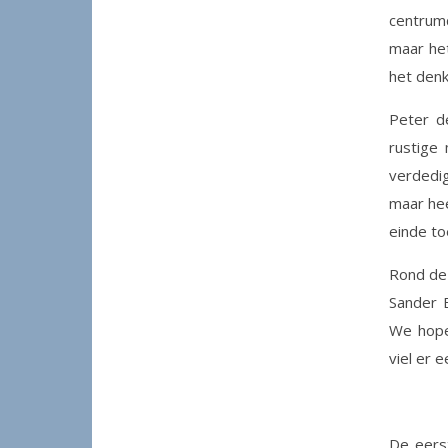
centrumd
maar het
het denk
Peter d
rustige 
verdedig
maar hee
einde to
Rond de 
Sander 
We hope
viel er 
De eerst