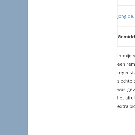
Jong de, 
Gemidde
In mijn 
een remi
tegensta
slechte 
was gewo
het afru
extra pi