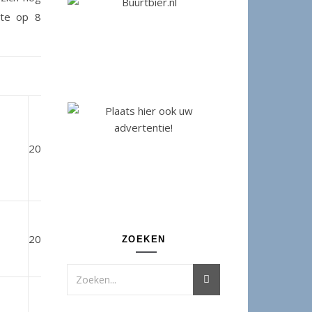
lte op 8
2092
z-w
0 – 1
2015
w-z
0 – 1
ZOEKEN