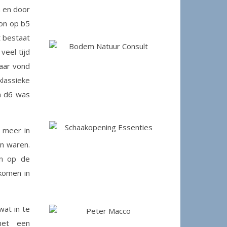
n en door
ion op b5
t bestaat
veel tijd
daar vond
lassieke
en d6 was
 meer in
en waren.
en op de
komen in
wat in te
met een