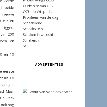
KNSB-ratings OZU
ke vierde
Oude site van GZZ
 in beide
OZU op Wikipedia
 nieuwe
Probleem van de dag
 zijn nu
Schaakbond
gerigged.
Schaaksite.nl
 ruim 200
Schaken in Utrecht
Schaken.nl
ioen en
SGS
40 en 10
ADVERTENTIES
ze eerste
t uit. Ed
vleugel.
had. Maar
 De vaak
d ook nog