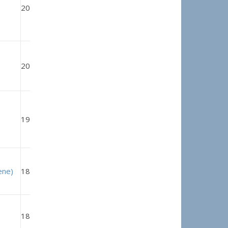
2008
z-w
0 – 1
2002
w-z
½ – ½
1931
z-w
½ – ½
ene)
1895
w-z
1 – 0
1809
z-w
½ – ½