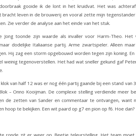
oorbraak gooide ik de lont in het kruidvat. Het was achteraf
 bracht leven in de brouwerij en vooral zette mijn tegenstander
en. Zie verder de analyse aan het einde van het stuk.
e Jong toonde zijn waarde als invaller voor Harm-Theo. Het
maar dodelijke Italiaanse partij. Arme zwartspeler. Alleen ma
en. Hij zag een storm opgebouwd worden tegen zijn koning. En
l weinig tegenoverstellen. Het had wat sneller gekund gaf Pete
e.
klok van half 12 was er nog één partij gaande bij een stand van 3,
Blok – Onno Kooijman. De complexe stelling verdiende meer bed
n de zetten van Sander en commentaar te ontvangen, want n
een hoop te bekijken. Een wit paard op g7 en pion op f6. Hoe dan?
e ronde zit er weer op. Beetje teleurstelling. Het team moet