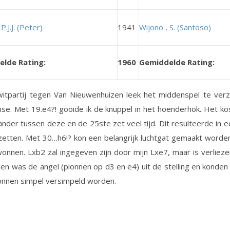
P.J.J. (Peter)
1941
Wijono , S. (Santoso)
lde Rating:
1960
Gemiddelde Rating:
witpartij tegen Van Nieuwenhuizen leek het middenspel te ver
se. Met 19.e4?! gooide ik de knuppel in het hoenderhok. Het ko
nder tussen deze en de 25ste zet veel tijd. Dit resulteerde in e
zetten. Met 30…h6!? kon een belangrijk luchtgat gemaakt word
nnen. Lxb2 zal ingegeven zijn door mijn Lxe7, maar is verlieze
ilen was de angel (pionnen op d3 en e4) uit de stelling en konde
onnen simpel versimpeld worden.