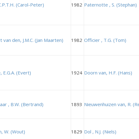
.P.T.H. (Carol-Peter)
1982
Paternotte , S. (Stephan)
 van den, J.M.C. (Jan Maarten)
1982
Officier , T.G. (Tom)
, E.G.A. (Evert)
1924
Doorn van, H.F. (Hans)
ar , B.W. (Bertrand)
1893
Nieuwenhuizen van, R. (R
n, W. (Wout)
1829
Dol , N.J. (Niels)