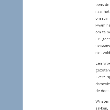
eens de 
naar het
om ruimt
kwam har
om te be
CP geen
Siciliaa
niet vol
Een vro
gezeten.
Evert s
damevle
de doos
Winsten 
zakken