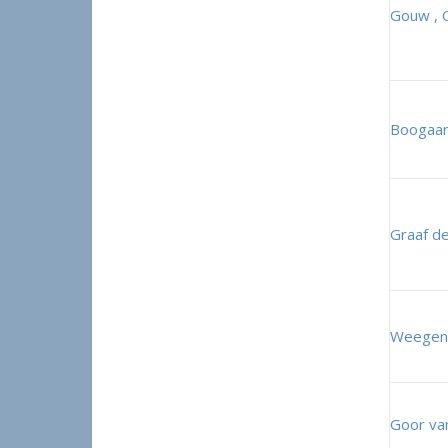
Gouw , C
Boogaart
Graaf de
Weegena
Goor va