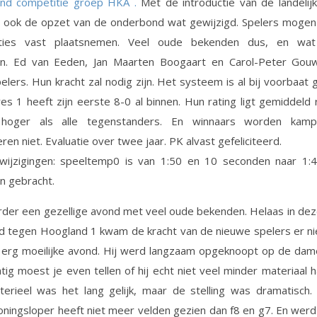
nd competitie groep HKA .
Met de introductie van de landelij
s ook de opzet van de onderbond wat gewijzigd. Spelers mogen
ities vast plaatsnemen. Veel oude bekenden dus, en wat
en. Ed van Eeden, Jan Maarten Boogaart en Carol-Peter Gouw
elers. Hun kracht zal nodig zijn. Het systeem is al bij voorbaat 
es 1 heeft zijn eerste 8-0 al binnen. Hun rating ligt gemiddeld
 hoger als alle tegenstanders. En winnaars worden kamp
en niet. Evaluatie over twee jaar. PK alvast gefeliciteerd.
wijzigingen: speeltemp0 is van 1:50 en 10 seconden naar 1:
n gebracht.
der een gezellige avond met veel oude bekenden. Helaas in de
d tegen Hoogland 1 kwam de kracht van de nieuwe spelers er nie
 erg moeilijke avond. Hij werd langzaam opgeknoopt op de dame
ig moest je even tellen of hij echt niet veel minder materiaal 
terieel was het lang gelijk, maar de stelling was dramatisch.
oningsloper heeft niet meer velden gezien dan f8 en g7. En wer