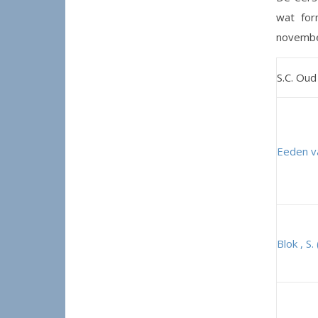
wat for
november
S.C. Oud
Eeden va
Blok , S.