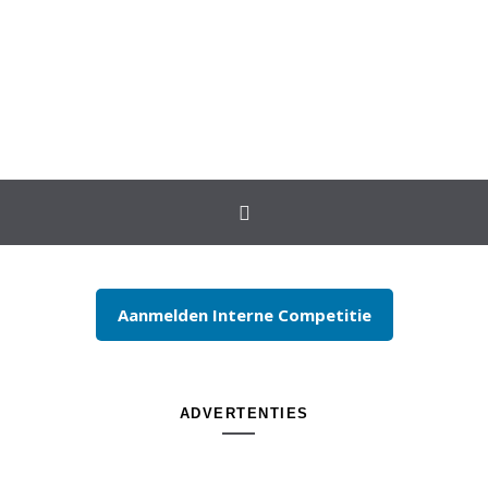
Spring naar inhoud
Aanmelden Interne Competitie
ADVERTENTIES