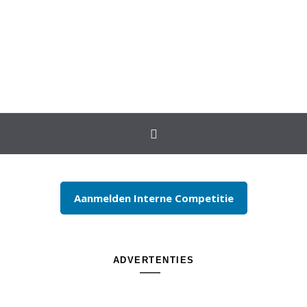
Spring naar inhoud
Aanmelden Interne Competitie
ADVERTENTIES