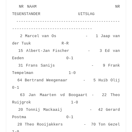
  NR NAAM                       NR 
TEGENSTANDER                UITSLAG
 --------------------------------------------
----------------------------------
   2 Marcel van Os           -   1 Jaap van 
der Tuuk             R-R  
  15 Albert-Jan Fischer      -   3 Ed van 
Eeden                  0-1  
  31 Frans Sanijs            -   9 Frank 
Tempelman               1-0  
  64 Bertrand Weegenaar      -   5 Huib Olij                     
0-1  
  63 Jan Maarten vd Boogaart -  22 Theo 
Ruijgrok                 1-0  
  20 Tonnij Mackaaij         -  42 Gerard 
Postma                 0-1  
  28 Theo Rooijakkers        -  70 Ton Gezel                     
1-0  