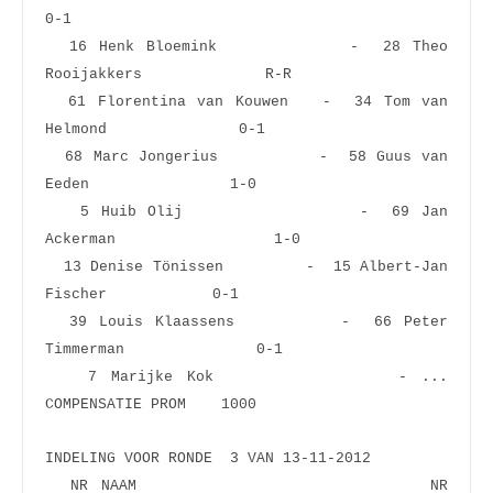
0-1  
  16 Henk Bloemink           -  28 Theo 
Rooijakkers              R-R  
  61 Florentina van Kouwen   -  34 Tom van 
Helmond               0-1  
  68 Marc Jongerius          -  58 Guus van 
Eeden                1-0  
   5 Huib Olij               -  69 Jan 
Ackerman                  1-0  
  13 Denise Tönissen         -  15 Albert-Jan 
Fischer            0-1  
  39 Louis Klaassens         -  66 Peter 
Timmerman               0-1  
   7 Marijke Kok             - ... 
COMPENSATIE PROM    1000           
INDELING VOOR RONDE  3 VAN 13-11-2012
  NR NAAM                       NR 