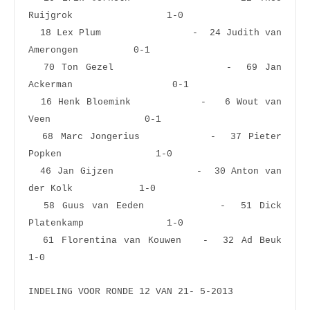
Ruijgrok                 1-0  
  18 Lex Plum                -  24 Judith van 
Amerongen          0-1  
  70 Ton Gezel               -  69 Jan 
Ackerman                  0-1  
  16 Henk Bloemink           -   6 Wout van 
Veen                 0-1  
  68 Marc Jongerius          -  37 Pieter 
Popken                 1-0  
  46 Jan Gijzen              -  30 Anton van 
der Kolk            1-0  
  58 Guus van Eeden          -  51 Dick 
Platenkamp               1-0  
  61 Florentina van Kouwen   -  32 Ad Beuk                       
1-0  
INDELING VOOR RONDE 12 VAN 21- 5-2013