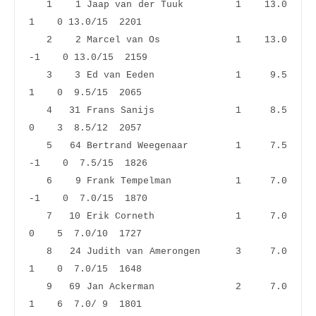
   1    1 Jaap van der Tuuk         1    13.0    
1    0 13.0/15  2201
   2    2 Marcel van Os             1    13.0   
-1    0 13.0/15  2159
   3    3 Ed van Eeden              1     9.5    
1    0  9.5/15  2065
   4   31 Frans Sanijs              1     8.5    
0    3  8.5/12  2057
   5   64 Bertrand Weegenaar        1     7.5   
-1    0  7.5/15  1826
   6    9 Frank Tempelman           1     7.0   
-1    0  7.0/15  1870
   7   10 Erik Corneth              1     7.0    
0    5  7.0/10  1727
   8   24 Judith van Amerongen      3     7.0    
1    0  7.0/15  1648
   9   69 Jan Ackerman              2     7.0    
1    6  7.0/ 9  1801