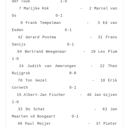
der Tuuk             1-0  
   7 Marijke Kok             -   2 Marcel van 
Os                 0-1  
   9 Frank Tempelman         -   3 Ed van 
Eeden                  0-1  
  42 Gerard Postma           -  31 Frans 
Sanijs                  0-1  
  64 Bertrand Weegenaar      -  18 Lex Plum                      
1-0  
  24 Judith van Amerongen    -  22 Theo 
Ruijgrok                 R-R  
  70 Ton Gezel               -  10 Erik 
Corneth                  0-1  
  15 Albert-Jan Fischer      -  46 Jan Gijzen                    
1-0  
  33 Do Schat                -  63 Jan 
Maarten vd Boogaart       0-1  
  49 Paul Meijer             -  37 Pieter 