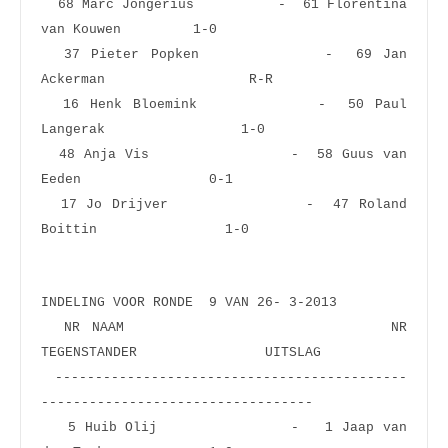
  68 Marc Jongerius          -  61 Florentina 
van Kouwen         1-0  
  37 Pieter Popken           -  69 Jan 
Ackerman                  R-R  
  16 Henk Bloemink           -  50 Paul 
Langerak                 1-0  
  48 Anja Vis                -  58 Guus van 
Eeden                0-1  
  17 Jo Drijver              -  47 Roland 
Boittin                1-0 
INDELING VOOR RONDE  9 VAN 26- 3-2013
  NR NAAM                       NR 
TEGENSTANDER                UITSLAG
 --------------------------------------------
----------------------------------
   5 Huib Olij               -   1 Jaap van 