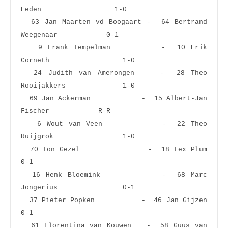
Eeden                  1-0  
  63 Jan Maarten vd Boogaart -  64 Bertrand 
Weegenaar            0-1  
   9 Frank Tempelman         -  10 Erik 
Corneth                  1-0  
  24 Judith van Amerongen    -  28 Theo 
Rooijakkers              1-0  
  69 Jan Ackerman            -  15 Albert-Jan 
Fischer            R-R  
   6 Wout van Veen           -  22 Theo 
Ruijgrok                 1-0  
  70 Ton Gezel               -  18 Lex Plum                      
0-1  
  16 Henk Bloemink           -  68 Marc 
Jongerius                0-1  
  37 Pieter Popken           -  46 Jan Gijzen                    
0-1  
  61 Florentina van Kouwen   -  58 Guus van 