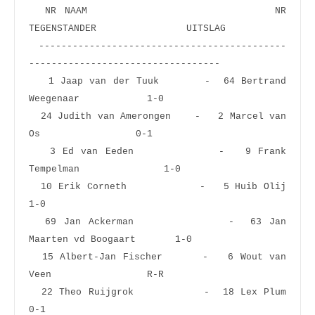
  NR NAAM                       NR 
TEGENSTANDER                UITSLAG
 --------------------------------------------
----------------------------------
   1 Jaap van der Tuuk       -  64 Bertrand 
Weegenaar            1-0  
  24 Judith van Amerongen    -   2 Marcel van 
Os                 0-1  
   3 Ed van Eeden            -   9 Frank 
Tempelman               1-0  
  10 Erik Corneth            -   5 Huib Olij                     
1-0  
  69 Jan Ackerman            -  63 Jan 
Maarten vd Boogaart       1-0  
  15 Albert-Jan Fischer      -   6 Wout van 
Veen                 R-R  
  22 Theo Ruijgrok           -  18 Lex Plum                      
0-1  