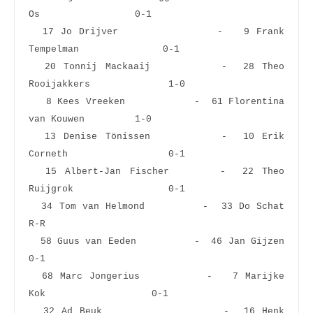
Os                 0-1  
  17 Jo Drijver              -   9 Frank 
Tempelman               0-1  
  20 Tonnij Mackaaij         -  28 Theo 
Rooijakkers              1-0  
   8 Kees Vreeken            -  61 Florentina 
van Kouwen         1-0  
  13 Denise Tönissen         -  10 Erik 
Corneth                  0-1  
  15 Albert-Jan Fischer      -  22 Theo 
Ruijgrok                 0-1  
  34 Tom van Helmond         -  33 Do Schat                      
R-R  
  58 Guus van Eeden          -  46 Jan Gijzen                    
0-1  
  68 Marc Jongerius          -   7 Marijke 
Kok                   0-1  
  32 Ad Beuk                 -  16 Henk 