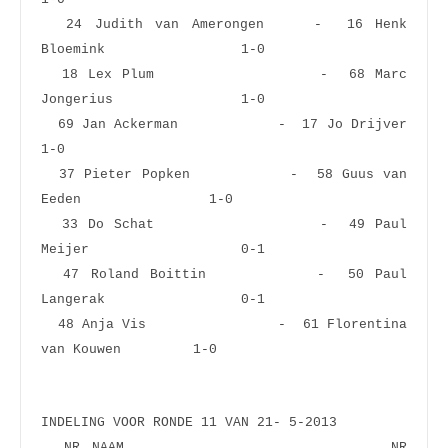
  24 Judith van Amerongen    -  16 Henk 
Bloemink                 1-0  
  18 Lex Plum                -  68 Marc 
Jongerius                1-0  
  69 Jan Ackerman            -  17 Jo Drijver                    
1-0  
  37 Pieter Popken           -  58 Guus van 
Eeden                1-0  
  33 Do Schat                -  49 Paul 
Meijer                   0-1  
  47 Roland Boittin          -  50 Paul 
Langerak                 0-1  
  48 Anja Vis                -  61 Florentina 
INDELING VOOR RONDE 11 VAN 21- 5-2013
  NR NAAM                       NR 