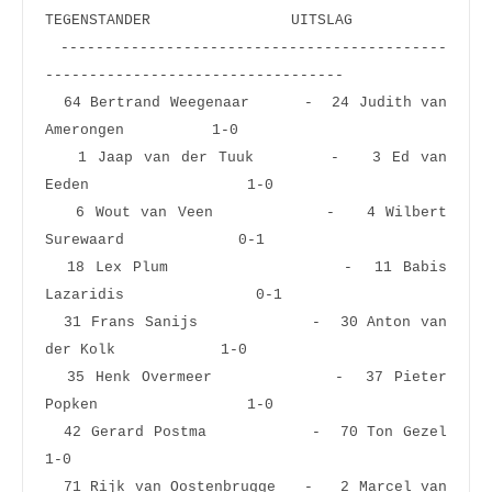
TEGENSTANDER                UITSLAG
 --------------------------------------------
----------------------------------
  64 Bertrand Weegenaar      -  24 Judith van 
Amerongen          1-0  
   1 Jaap van der Tuuk       -   3 Ed van 
Eeden                  1-0  
   6 Wout van Veen           -   4 Wilbert 
Surewaard             0-1  
  18 Lex Plum                -  11 Babis 
Lazaridis               0-1  
  31 Frans Sanijs            -  30 Anton van 
der Kolk            1-0  
  35 Henk Overmeer           -  37 Pieter 
Popken                 1-0  
  42 Gerard Postma           -  70 Ton Gezel                     
1-0  
  71 Rijk van Oostenbrugge   -   2 Marcel van 