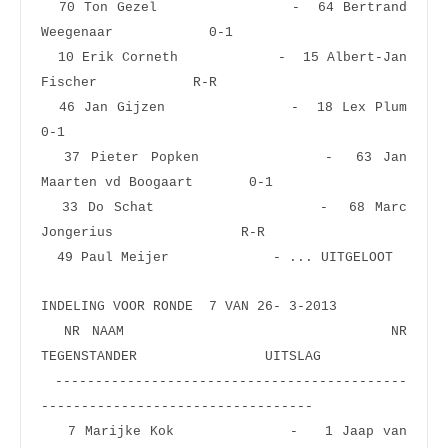
  70 Ton Gezel               -  64 Bertrand 
Weegenaar            0-1  
  10 Erik Corneth            -  15 Albert-Jan 
Fischer            R-R  
  46 Jan Gijzen              -  18 Lex Plum                      
0-1  
  37 Pieter Popken           -  63 Jan 
Maarten vd Boogaart       0-1  
  33 Do Schat                -  68 Marc 
Jongerius                R-R  
  49 Paul Meijer  
INDELING VOOR RONDE  7 VAN 26- 3-2013
  NR NAAM                       NR 
TEGENSTANDER                UITSLAG
 --------------------------------------------
----------------------------------
   7 Marijke Kok             -   1 Jaap van 