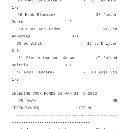
  28 Theo Rooijakkers        -  18 Lex Plum                      
1-0  
  16 Henk Bloemink           -  37 Pieter 
Popken                 1-0  
  58 Guus van Eeden          -  69 Jan 
Ackerman                  0-1  
  33 Do Schat                -  17 Jo Drijver                    
0-1  
  61 Florentina van Kouwen   -  47 Roland 
Boittin                0-1  
  50 Paul Langerak           -  48 Anja Vis                      
1-0 
INDELING VOOR RONDE 10 VAN 21- 5-2013
  NR NAAM                       NR 
TEGENSTANDER                UITSLAG
 --------------------------------------------
----------------------------------