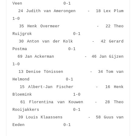
Veen                 0-1  
  24 Judith van Amerongen    -  18 Lex Plum                      
1-0  
  35 Henk Overmeer           -  22 Theo 
Ruijgrok                 0-1  
  30 Anton van der Kolk      -  42 Gerard 
Postma                 0-1  
  69 Jan Ackerman            -  46 Jan Gijzen                    
1-0  
  13 Denise Tönissen         -  34 Tom van 
Helmond               0-1  
  15 Albert-Jan Fischer      -  16 Henk 
Bloemink                 1-0  
  61 Florentina van Kouwen   -  28 Theo 
Rooijakkers              0-1  
  39 Louis Klaassens         -  58 Guus van 
Eeden                0-1  