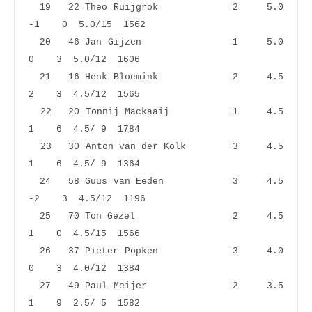
  19   22 Theo Ruijgrok             2     5.0   
-1    0  5.0/15  1562
  20   46 Jan Gijzen                1     5.0    
0    3  5.0/12  1606
  21   16 Henk Bloemink             2     4.5    
2    3  4.5/12  1565
  22   20 Tonnij Mackaaij           1     4.5    
1    6  4.5/ 9  1784
  23   30 Anton van der Kolk        3     4.5    
1    6  4.5/ 9  1364
  24   58 Guus van Eeden            3     4.5   
-2    3  4.5/12  1196
  25   70 Ton Gezel                 2     4.5    
1    0  4.5/15  1566
  26   37 Pieter Popken             3     4.0    
0    3  4.0/12  1384
  27   49 Paul Meijer               2     3.5    
1    9  2.5/ 5  1582