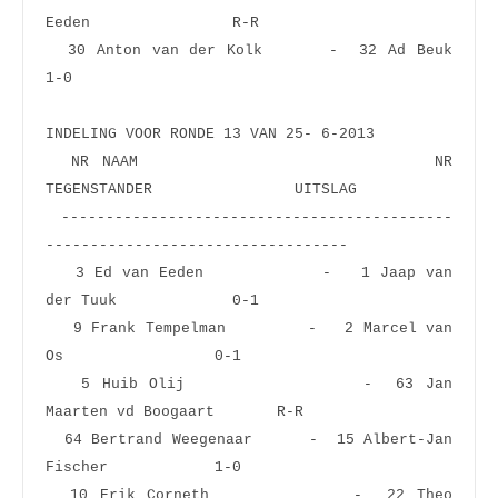
Eeden                R-R  
  30 Anton van der Kolk      -  32 Ad Beuk                       
1-0  
INDELING VOOR RONDE 13 VAN 25- 6-2013
  NR NAAM                       NR 
TEGENSTANDER                UITSLAG
 --------------------------------------------
----------------------------------
   3 Ed van Eeden            -   1 Jaap van 
der Tuuk             0-1  
   9 Frank Tempelman         -   2 Marcel van 
Os                 0-1  
   5 Huib Olij               -  63 Jan 
Maarten vd Boogaart       R-R  
  64 Bertrand Weegenaar      -  15 Albert-Jan 
Fischer            1-0  
  10 Erik Corneth            -  22 Theo 