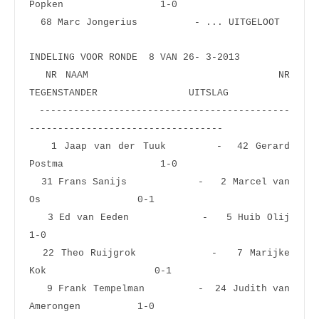
Popken                 1-0  
  68 Marc Jongeriu
INDELING VOOR RONDE  8 VAN 26- 3-2013
  NR NAAM                       NR 
TEGENSTANDER                UITSLAG
 --------------------------------------------
----------------------------------
   1 Jaap van der Tuuk       -  42 Gerard 
Postma                 1-0  
  31 Frans Sanijs            -   2 Marcel van 
Os                 0-1  
   3 Ed van Eeden            -   5 Huib Olij                     
1-0  
  22 Theo Ruijgrok           -   7 Marijke 
Kok                   0-1  
   9 Frank Tempelman         -  24 Judith van 
Amerongen          1-0  