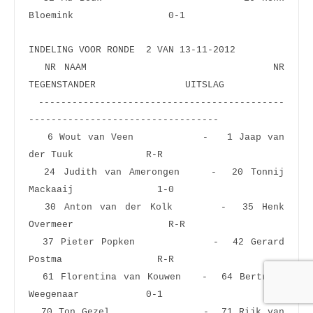
Bloemink                 0-1  
INDELING VOOR RONDE  2 VAN 13-11-2012
  NR NAAM                       NR 
TEGENSTANDER                UITSLAG
 --------------------------------------------
----------------------------------
   6 Wout van Veen           -   1 Jaap van 
der Tuuk             R-R  
  24 Judith van Amerongen    -  20 Tonnij 
Mackaaij               1-0  
  30 Anton van der Kolk      -  35 Henk 
Overmeer                 R-R  
  37 Pieter Popken           -  42 Gerard 
Postma                 R-R  
  61 Florentina van Kouwen   -  64 Bertrand 
Weegenaar            0-1  
  70 Ton Gezel               -  71 Rijk van 