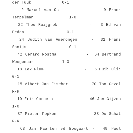
der Tuuk             0-1  
   2 Marcel van Os           -   9 Frank 
Tempelman               1-0  
  22 Theo Ruijgrok           -   3 Ed van 
Eeden                  0-1  
  24 Judith van Amerongen    -  31 Frans 
Sanijs                  0-1  
  42 Gerard Postma           -  64 Bertrand 
Weegenaar            1-0  
  18 Lex Plum                -   5 Huib Olij                     
0-1  
  15 Albert-Jan Fischer      -  70 Ton Gezel                     
R-R  
  10 Erik Corneth            -  46 Jan Gijzen                    
1-0  
  37 Pieter Popken           -  33 Do Schat                      
R-R  
  63 Jan Maarten vd Boogaart -  49 Paul 