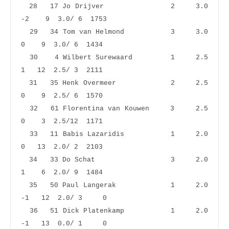
  28   17 Jo Drijver                2     3.0   
-2    9  3.0/ 6  1753
  29   34 Tom van Helmond           3     3.0    
0    9  3.0/ 6  1434
  30    4 Wilbert Surewaard         1     2.5    
1   12  2.5/ 3  2111
  31   35 Henk Overmeer             2     2.5    
0    9  2.5/ 6  1570
  32   61 Florentina van Kouwen     3     2.5    
0    3  2.5/12  1171
  33   11 Babis Lazaridis           1     2.0    
0   13  2.0/ 2  2103
  34   33 Do Schat                  3     2.0    
1    6  2.0/ 9  1484
  35   50 Paul Langerak             1     2.0   
-1   12  2.0/ 3     0
  36   51 Dick Platenkamp           1     2.0   
-1   13  0.0/ 1     0