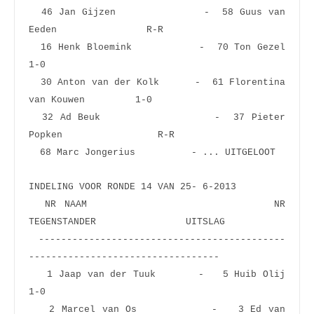
  46 Jan Gijzen              -  58 Guus van 
Eeden                R-R  
  16 Henk Bloemink           -  70 Ton Gezel                     
1-0  
  30 Anton van der Kolk      -  61 Florentina 
van Kouwen         1-0  
  32 Ad Beuk                 -  37 Pieter 
Popken                 R-R  
  68 Marc Jongerius          - ... UITGELOOT   
INDELING VOOR RONDE 14 VAN 25- 6-2013
  NR NAAM                       NR 
TEGENSTANDER                UITSLAG
 --------------------------------------------
----------------------------------
   1 Jaap van der Tuuk       -   5 Huib Olij                     
1-0  
   2 Marcel van Os           -   3 Ed van 