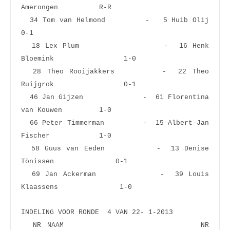
Amerongen          R-R  
  34 Tom van Helmond         -   5 Huib Olij                     
0-1  
  18 Lex Plum                -  16 Henk 
Bloemink                 1-0  
  28 Theo Rooijakkers        -  22 Theo 
Ruijgrok                 0-1  
  46 Jan Gijzen              -  61 Florentina 
van Kouwen         1-0  
  66 Peter Timmerman         -  15 Albert-Jan 
Fischer            1-0  
  58 Guus van Eeden          -  13 Denise 
Tönissen               0-1  
  69 Jan Ackerman            -  39 Louis 
Klaassens               1-0  
INDELING VOOR RONDE  4 VAN 22- 1-2013
  NR NAAM                       NR 