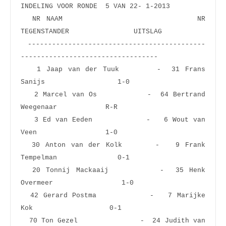
INDELING VOOR RONDE  5 VAN 22- 1-2013
  NR NAAM                       NR 
TEGENSTANDER                UITSLAG
 --------------------------------------------
----------------------------------
   1 Jaap van der Tuuk       -  31 Frans 
Sanijs                  1-0  
   2 Marcel van Os           -  64 Bertrand 
Weegenaar            R-R  
   3 Ed van Eeden            -   6 Wout van 
Veen                 1-0  
  30 Anton van der Kolk      -   9 Frank 
Tempelman               0-1  
  20 Tonnij Mackaaij         -  35 Henk 
Overmeer                 1-0  
  42 Gerard Postma           -   7 Marijke 
Kok                   0-1  
  70 Ton Gezel               -  24 Judith van 