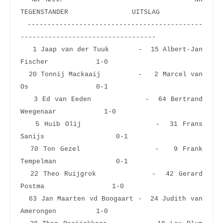
TEGENSTANDER                UITSLAG
 --------------------------------------------
----------------------------------
   1 Jaap van der Tuuk       -  15 Albert-Jan 
Fischer            1-0  
  20 Tonnij Mackaaij         -   2 Marcel van 
Os                 0-1  
   3 Ed van Eeden            -  64 Bertrand 
Weegenaar            1-0  
   5 Huib Olij               -  31 Frans 
Sanijs                  0-1  
  70 Ton Gezel               -   9 Frank 
Tempelman               0-1  
  22 Theo Ruijgrok           -  42 Gerard 
Postma                 1-0  
  63 Jan Maarten vd Boogaart -  24 Judith van 
Amerongen          1-0  