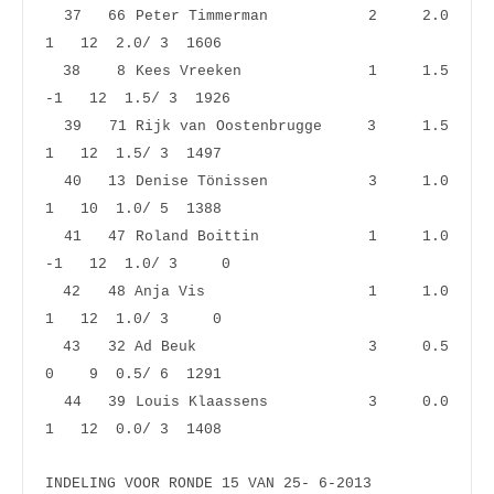
  37   66 Peter Timmerman           2     2.0    
1   12  2.0/ 3  1606
  38    8 Kees Vreeken              1     1.5   
-1   12  1.5/ 3  1926
  39   71 Rijk van Oostenbrugge     3     1.5    
1   12  1.5/ 3  1497
  40   13 Denise Tönissen           3     1.0    
1   10  1.0/ 5  1388
  41   47 Roland Boittin            1     1.0   
-1   12  1.0/ 3     0
  42   48 Anja Vis                  1     1.0    
1   12  1.0/ 3     0
  43   32 Ad Beuk                   3     0.5    
0    9  0.5/ 6  1291
  44   39 Louis Klaassens           3     0.0    
1   12  0.0/ 3  1408
INDELING VOOR RONDE 15 VAN 25- 6-2013