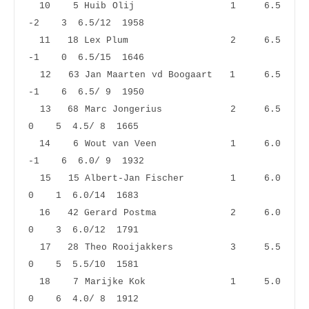
  10    5 Huib Olij                 1     6.5   
-2    3  6.5/12  1958
  11   18 Lex Plum                  2     6.5   
-1    0  6.5/15  1646
  12   63 Jan Maarten vd Boogaart   1     6.5   
-1    6  6.5/ 9  1950
  13   68 Marc Jongerius            2     6.5    
0    5  4.5/ 8  1665
  14    6 Wout van Veen             1     6.0   
-1    6  6.0/ 9  1932
  15   15 Albert-Jan Fischer        1     6.0    
0    1  6.0/14  1683
  16   42 Gerard Postma             2     6.0    
0    3  6.0/12  1791
  17   28 Theo Rooijakkers          3     5.5    
0    5  5.5/10  1581
  18    7 Marijke Kok               1     5.0    
0    6  4.0/ 8  1912