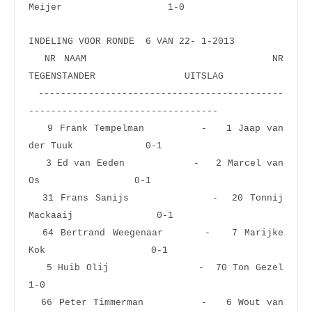
Meijer                   1-0  
INDELING VOOR RONDE  6 VAN 22- 1-2013
  NR NAAM                       NR 
TEGENSTANDER                UITSLAG
 --------------------------------------------
----------------------------------
   9 Frank Tempelman         -   1 Jaap van 
der Tuuk             0-1  
   3 Ed van Eeden            -   2 Marcel van 
Os                 0-1  
  31 Frans Sanijs            -  20 Tonnij 
Mackaaij               0-1  
  64 Bertrand Weegenaar      -   7 Marijke 
Kok                   0-1  
   5 Huib Olij               -  70 Ton Gezel                     
1-0  
  66 Peter Timmerman         -   6 Wout van 