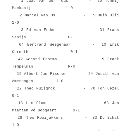
   1 Jaap van der Tuuk       -  20 Tonnij 
Mackaaij               1-0  
   2 Marcel van Os           -   5 Huib Olij                     
1-0  
   3 Ed van Eeden            -  31 Frans 
Sanijs                  0-1  
  64 Bertrand Weegenaar      -  10 Erik 
Corneth                  0-1  
  42 Gerard Postma           -   9 Frank 
Tempelman               R-R  
  15 Albert-Jan Fischer      -  24 Judith van 
Amerongen          1-0  
  22 Theo Ruijgrok           -  70 Ton Gezel                     
0-1  
  18 Lex Plum                -  63 Jan 
Maarten vd Boogaart       0-1  
  28 Theo Rooijakkers        -  33 Do Schat                      
1-0  