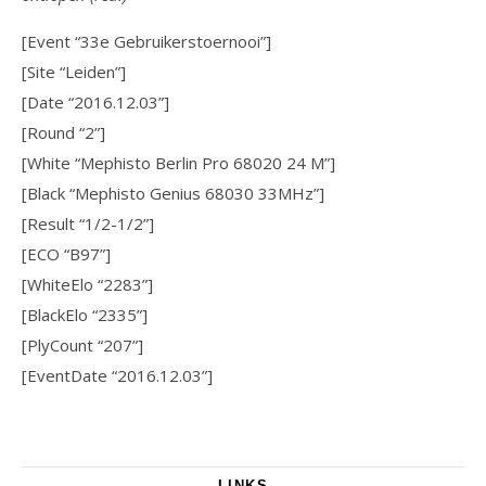
[Event “33e Gebruikerstoernooi”]
[Site “Leiden”]
[Date “2016.12.03”]
[Round “2”]
[White “Mephisto Berlin Pro 68020 24 M”]
[Black “Mephisto Genius 68030 33MHz”]
[Result “1/2-1/2”]
[ECO “B97”]
[WhiteElo “2283”]
[BlackElo “2335”]
[PlyCount “207”]
[EventDate “2016.12.03”]
LINKS