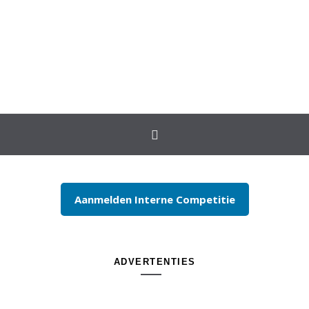
Spring naar inhoud
Aanmelden Interne Competitie
ADVERTENTIES