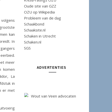
KNSB-ratings OZU
Oude site van GZZ
OZU op Wikipedia
Probleem van de dag
 volgens
Schaakbond
ootste
Schaaksite.nl
r men kan
Schaken in Utrecht
reidt. In
Schaken.nl
SGS
organgers
eerbied.
oet meer
ADVERTENTIES
en komen
idor, La
dstuk in
an er met
uitvoerig