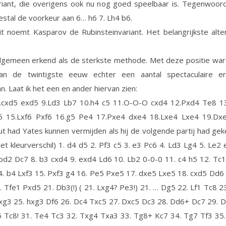
riant, die overigens ook nu nog goed speelbaar is. Tegenwoord
tal de voorkeur aan 6… h6 7. Lh4 b6.
t noemt Kasparov de Rubinsteinvariant. Het belangrijkste alter
gemeen erkend als de sterkste methode. Met deze positie ware
an de twintigste eeuw echter een aantal spectaculaire er
. Laat ik het een en ander hiervan zien:
.cxd5 exd5 9.Ld3 Lb7 10.h4 c5 11.O-O-O cxd4 12.Pxd4 Te8 1
5 15.Lxf6 Pxf6 16.g5 Pe4 17.Pxe4 dxe4 18.Lxe4 Lxe4 19.Dx
t had Yates kunnen vermijden als hij de volgende partij had gek
et kleurverschil) 1. d4 d5 2. Pf3 c5 3. e3 Pc6 4. Ld3 Lg4 5. Le2 
bd2 Dc7 8. b3 cxd4 9. exd4 Ld6 10. Lb2 0-0-0 11. c4 h5 12. Tc
4. b4 Lxf3 15. Pxf3 g4 16. Pe5 Pxe5 17. dxe5 Lxe5 18. cxd5 Dd6
 Tfe1 Pxd5 21. Db3(!) ( 21. Lxg4? Pe3!) 21. … Dg5 22. Lf1 Tc8 2
hxg3 25. hxg3 Df6 26. Dc4 Txc5 27. Dxc5 Dc3 28. Dd6+ Dc7 29. 
5 Tc8! 31. Te4 Tc3 32. Txg4 Txa3 33. Tg8+ Kc7 34. Tg7 Tf3 35.