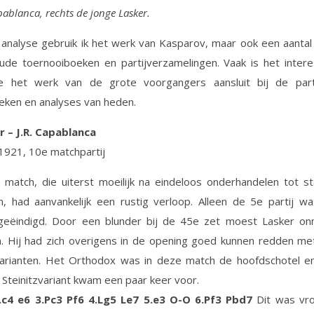
pablanca, rechts de jonge Lasker.
analyse gebruik ik het werk van Kasparov, maar ook een aanta
ude toernooiboeken en partijverzamelingen. Vaak is het inter
e het werk van de grote voorgangers aansluit bij de part
eken en analyses van heden.
r – J.R. Capablanca
1921, 10e matchpartij
match, die uiterst moeilijk na eindeloos onderhandelen tot s
 had aanvankelijk een rustig verloop. Alleen de 5e partij wa
geëindigd. Door een blunder bij de 45e zet moest Lasker onmi
. Hij had zich overigens in de opening goed kunnen redden met
 varianten. Het Orthodox was in deze match de hoofdschotel e
Steinitzvariant kwam een paar keer voor.
c4 e6 3.Pc3 Pf6 4.Lg5 Le7 5.e3 O-O 6.Pf3 Pbd7
Dit was vr