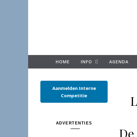
Spring naar inhoud
HOME
INFO
AGENDA
Aanmelden Interne
Competitie
L
ADVERTENTIES
De 