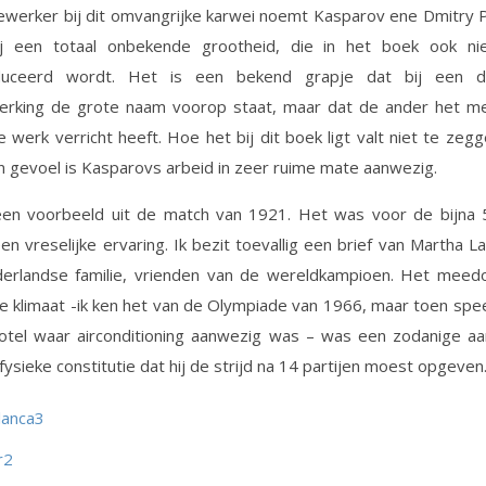
werker bij dit omvangrijke karwei noemt Kasparov ene Dmitry P
j een totaal onbekende grootheid, die in het boek ook ni
duceerd wordt. Het is een bekend grapje dat bij een de
rking de grote naam voorop staat, maar dat de ander het m
 werk verricht heeft. Hoe het bij dit boek ligt valt niet te zeg
n gevoel is Kasparovs arbeid in zeer ruime mate aanwezig.
 een voorbeeld uit de match van 1921. Het was voor de bijna 5
en vreselijke ervaring. Ik bezit toevallig een brief van Martha L
erlandse familie, vrienden van de wereldkampioen. Het meed
 klimaat -ik ken het van de Olympiade van 1966, maar toen sp
hotel waar airconditioning aanwezig was – was een zodanige aa
fysieke constitutie dat hij de strijd na 14 partijen moest opgeven