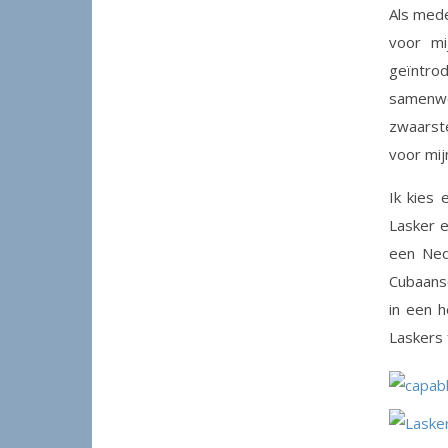
Als mede
voor mi
geïntro
samenwe
zwaarste
voor mij
Ik kies
Lasker e
een Ned
Cubaanse
in een 
Laskers 