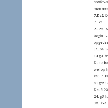
hoofdva
men mees
7.Dc2
Di
7.Tc1.
7…c5!
Al
begin v
opgedaan
[7…b6 8
14.g4 b
Deze fou
wel op h
Pf6 7. P
a3 g5! 1
Dxe5 20.
24. g3 
30. Txe