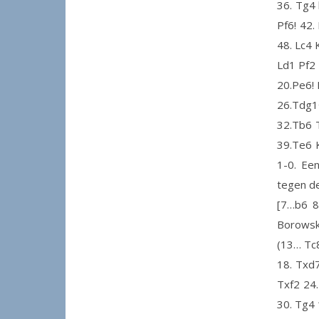
36. Tg4 
Pf6! 42.
48. Lc4 
Ld1 Pf2 
20.Pe6!
26.Tdg1
32.Tb6 
39.Te6 K
1-0. Ee
tegen d
[7…b6 8
Borowsky
(13… Tc8
18. Txd
Txf2 24.
30. Tg4 