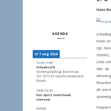
Hans B
schaaksp
AGENDA
nooit on
zijn ni
vr 7 aug 2026
Steinit
Links zi
13:30
-
17:00
Schaakcafé
dan de 
Stichting Dijckzigt, Boorstraat
uitvoer
107, 3513 SE Utrecht, Nederland
Details
Bourdon
dit eers
19:45
-
23:30
Hot-Spirit snelschaak
spanning 
toernooi
Kasparov
Details