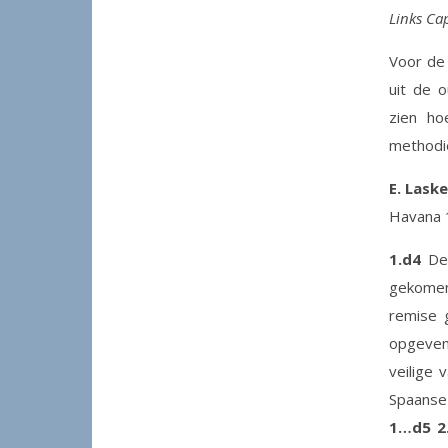
Links Ca
Voor de 
uit de o
zien ho
methodi
E. Laske
Havana 
1.d4
De 
gekomen,
remise 
opgeven
veilige
Spaanse 
1…d5 2.