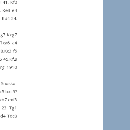
! 41. Kf2
7. Ke3 e4
1 Kd4 54.
xg7 Kxg7
.Txa6 a4
8.Kc3 f5
6 45.Kf2!
urg 1910
 Snosko-
xc5 bxc5?
Dxb7 exf3
 23. Tg1
 Ld4 Tdc8