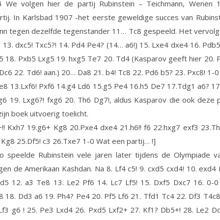
4 We volgen hier de partij Rubinstein – Teichmann, Wenen 
tij. In Karlsbad 1907 -het eerste geweldige succes van Rubins
nn tegen dezelfde tegenstander 11… Tc8 gespeeld. Het vervolg 
13. dxc5! Txc5?! 14. Pd4 Pe4? (14… a6!) 15. Lxe4 dxe4 16. Pdb5
 18. Pxb5 Lxg5 19. hxg5 Te7 20. Td4 (Kasparov geeft hier 20.
Dc6 22. Td6! aan.) 20… Da8 21. b4! Tc8 22. Pd6 b5? 23. Pxc8! 1-0
e8 13.Lxf6! Pxf6 14.g4 Ld6 15.g5 Pe4 16.h5 De7 17.Tdg1 a6? 1
6 19. Lxg6?! fxg6 20. Th6 Dg7!, aldus Kasparov die ook deze 
 zijn boek uitvoerig toelicht.
+!! Kxh7 19.g6+ Kg8 20.Pxe4 dxe4 21.h6!! f6 22.hxg7 exf3 23.T
Kg8 25.Df5! c3 26.Txe7 1-0 Wat een partij… !]
o speelde Rubinstein vele jaren later tijdens de Olympiade v
en de Amerikaan Kashdan. Na 8. Lf4 c5! 9. cxd5 cxd4! 10. exd4
d5 12. a3 Te8 13. Le2 Pf6 14. Lc7 Lf5! 15. Dxf5 Dxc7 16. 0-0
 18. Dd3 a6 19. Ph4? Pe4 20. Pf5 Lf6 21. Tfd1 Tc4 22. Df3 T4c
Lf3 g6 ! 25. Pe3 Lxd4 26. Pxd5 Lxf2+ 27. Kf1? Db5+! 28. Le2 D