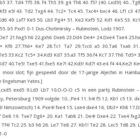
b5 37. Td4 Tf5 38. f4 Th5 39. g4 Th8 40. f5? (40. Lxd5!) 40…Tg8
 Kf3 e5! 43. Td2 Txg4 44. Tc2+ Tc4 45. Txc4+ bxc4 46. Lf1 c3 4
Kd6 49. Lxf7 Ke5 50. Lb3 Pg4+ 51. Ke2 Kxf5 52. Kd1 Ke5 53. Kc
55. b5 Pxd1 0-1 Dus-Chotimirsky – Rubinstein, Lodz 1907.
 De7 21.hxg5 h6 22.gxh6 Dxe6 23.Dd4 De4+ 24.Dxe4 Txe4 25.h
+ Kf6 27.Th6+ Ke7 28.Tc1 Ta7 29.Tcc6 a5 30.Ta6 Txa6 31
Te5 33.Kc2 Tc5+ 34.Kd3 Kd7 35.a3 Tf5 36.f4 Kc7 37.Th6 Td5+ 3
d7 40.Te5! Txe5 41.fxe5 Ke7! 42.Kd3! Kd7! 43.e4 f4 44.Ke2! Ke
n mooi slot; fijn gespeeld door de 17-jarige Aljechin in Hamb
e Engelsman Yates.]
.cxd5 exd5 9.Ld3 Lb7 10.O-O-O c5 In een partij Rubinstein –
, Petersburg 1909 volgde: 10…Pe4 11. h4! f5 12. Kb1 c5 13. d
! Nimzowitsch) 14. Pxe4! fxe4 15. Lxe4 dxe4 16. Db3+ Kh8 17.
7 De8 19. Txe7 Dg6+ 20. Ka1 Tab8 21. De4! Dxe4 22. Txe4 fxg2
 Tf4! Tc2 25. b3 h6 26. Le7 Te8 27. Kb1! Te2 28. Lxc5 Td8 29.
1-0