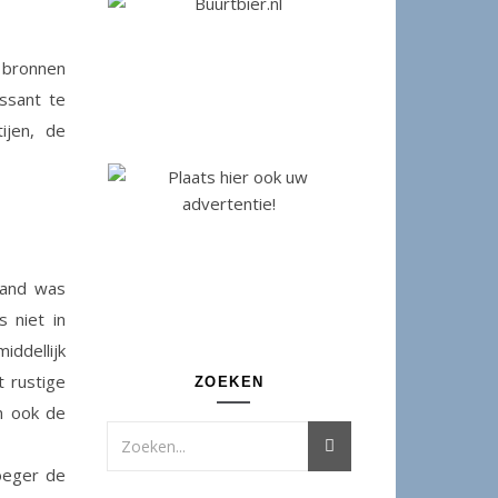
l bronnen
essant te
ijen, de
tand was
s niet in
ddellijk
 rustige
ZOEKEN
n ook de
oeger de