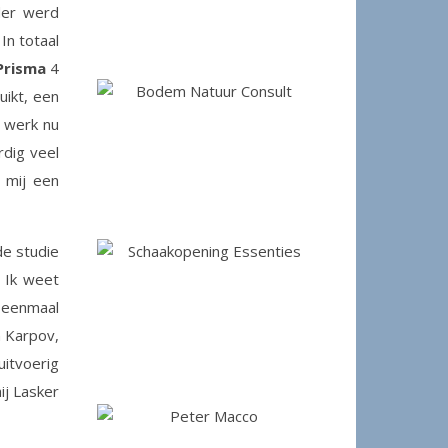
der werd
In totaal
Prisma
4
ikt, een
k werk nu
dig veel
 mij een
de studie
. Ik weet
u eenmaal
n Karpov,
uitvoerig
ij Lasker