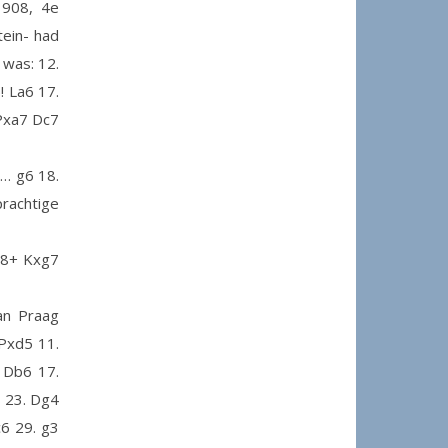
1908, 4e
tein- had
was: 12.
! La6 17.
 Pxa7 Dc7
7… g6 18.
prachtige
h8+ Kxg7
an Praag
 Pxd5 11.
 Db6 17.
8 23. Dg4
c6 29. g3