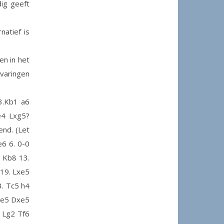
ig geeft
natief is
n in het
varingen
3.Kb1 a6
e4 Lxg5?
end. (Let
e6 6. 0-0
1 Kb8 13.
 19. Lxe5
3. Tc5 h4
De5 Dxe5
 Lg2 Tf6