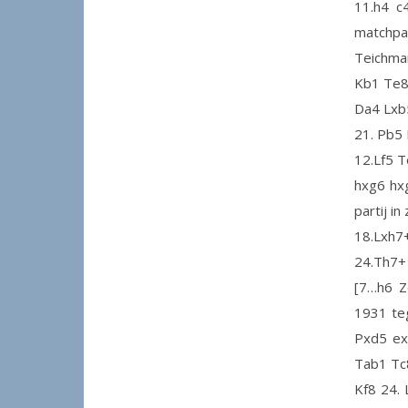
11.h4 c
matchpar
Teichma
Kb1 Te8 
Da4 Lxb5
21. Pb5 
12.Lf5 T
hxg6 hxg
partij in
18.Lxh7
24.Th7+ 
[7…h6 Z
1931 teg
Pxd5 ex
Tab1 Tc8
Kf8 24. 