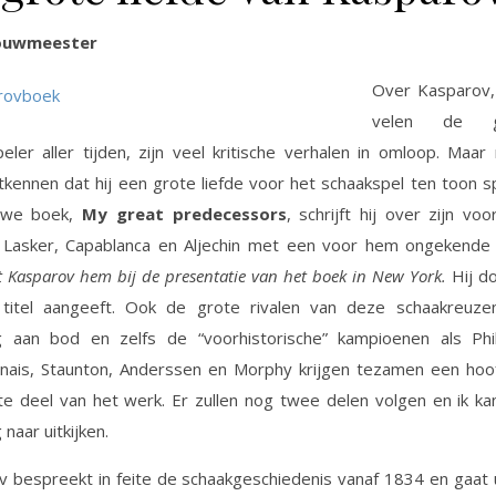
ouwmeester
Over Kasparov,
velen de gr
eler aller tijden, zijn veel kritische verhalen in omloop. Maa
tkennen dat hij een grote liefde voor het schaakspel ten toon sp
euwe boek,
My great predecessors
, schrijft hij over zijn vo
z, Lasker, Capablanca en Aljechin met een voor hem ongekende 
et Kasparov hem bij de presentatie van het boek in New York.
Hij d
titel aangeeft. Ook de grote rivalen van deze schaakreuz
ig aan bod en zelfs de “voorhistorische” kampioenen als Phil
nais, Staunton, Anderssen en Morphy krijgen tezamen een hoof
te deel van het werk. Er zullen nog twee delen volgen en ik k
naar uitkijken.
 bespreekt in feite de schaakgeschiedenis vanaf 1834 en gaat 