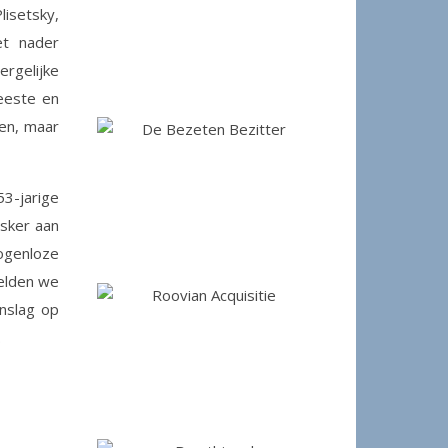
lisetsky,
et nader
rgelijke
eeste en
gen, maar
3-jarige
asker aan
ogenloze
eelden we
nslag op
.