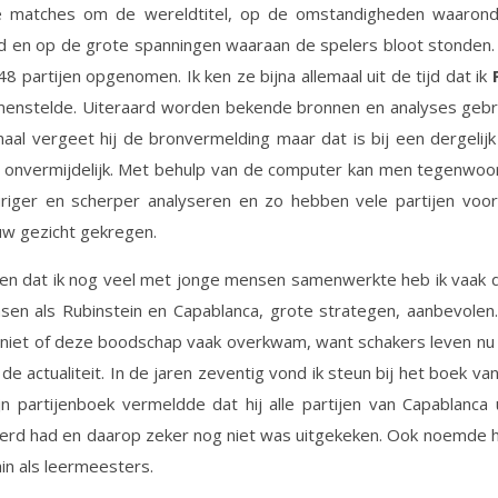
e matches om de wereldtitel, op de omstandigheden waaron
 en op de grote spanningen waaraan de spelers bloot stonden. 
148 partijen opgenomen. Ik ken ze bijna allemaal uit de tijd dat ik
menstelde. Uiteraard worden bekende bronnen en analyses gebru
aal vergeet hij de bronvermelding maar dat is bij een dergelij
 onvermijdelijk. Met behulp van de computer kan men tegenwoor
riger en scherper analyseren en zo hebben vele partijen voor
uw gezicht gekregen.
ren dat ik nog veel met jonge mensen samenwerkte heb ik vaak 
en als Rubinstein en Capablanca, grote strategen, aanbevolen
k niet of deze boodschap vaak overkwam, want schakers leven n
j de actualiteit. In de jaren zeventig vond ik steun bij het boek va
ijn partijenboek vermeldde dat hij alle partijen van Capablanca 
rd had en daarop zeker nog niet was uitgekeken. Ook noemde h
hin als leermeesters.