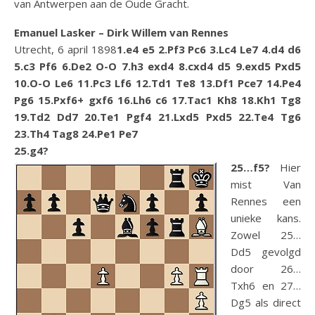
van Antwerpen aan de Oude Gracht.
Emanuel Lasker – Dirk Willem van Rennes
Utrecht, 6 april 1898
1.e4 e5 2.Pf3 Pc6 3.Lc4 Le7 4.d4 d6
5.c3 Pf6 6.De2 O-O 7.h3 exd4 8.cxd4 d5 9.exd5 Pxd5
10.O-O Le6 11.Pc3 Lf6 12.Td1 Te8 13.Df1 Pce7 14.Pe4
Pg6 15.Pxf6+ gxf6 16.Lh6 c6 17.Tac1 Kh8 18.Kh1 Tg8
19.Td2 Dd7 20.Te1 Pgf4 21.Lxd5 Pxd5 22.Te4 Tg6
23.Th4 Tag8 24.Pe1 Pe7
25.g4?
25…f5?
Hier
mist Van
Rennes een
unieke kans.
Zowel 25…
Dd5 gevolgd
door 26…
Txh6 en 27…
Dg5 als direct