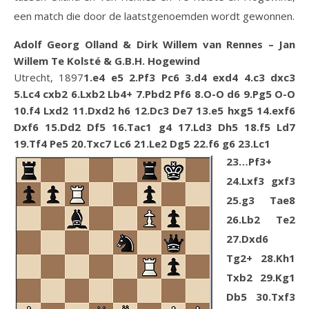
een match die door de laatstgenoemden wordt gewonnen.
Adolf Georg Olland & Dirk Willem van Rennes – Jan
Willem Te Kolsté & G.B.H. Hogewind
Utrecht, 1897
1.e4 e5 2.Pf3 Pc6 3.d4 exd4 4.c3 dxc3
5.Lc4 cxb2 6.Lxb2 Lb4+ 7.Pbd2 Pf6 8.O-O d6 9.Pg5 O-O
10.f4 Lxd2 11.Dxd2 h6 12.Dc3 De7 13.e5 hxg5 14.exf6
Dxf6 15.Dd2 Df5 16.Tac1 g4 17.Ld3 Dh5 18.f5 Ld7
19.Tf4 Pe5 20.Txc7 Lc6 21.Le2 Dg5 22.f6 g6 23.Lc1
23…Pf3+
24.Lxf3 gxf3
25.g3 Tae8
26.Lb2 Te2
27.Dxd6
Tg2+ 28.Kh1
Txb2 29.Kg1
Db5 30.Txf3