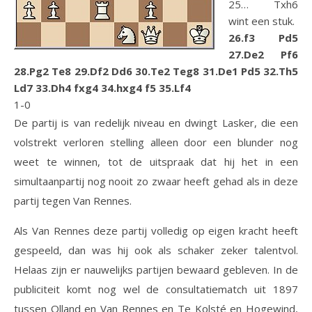
25… Txh6
wint een stuk.
26.f3 Pd5
27.De2 Pf6
28.Pg2 Te8 29.Df2 Dd6 30.Te2 Teg8 31.De1 Pd5 32.Th5
Ld7 33.Dh4 fxg4 34.hxg4 f5 35.Lf4
1-0
De partij is van redelijk niveau en dwingt Lasker, die een
volstrekt verloren stelling alleen door een blunder nog
weet te winnen, tot de uitspraak dat hij het in een
simultaanpartij nog nooit zo zwaar heeft gehad als in deze
partij tegen Van Rennes.
Als Van Rennes deze partij volledig op eigen kracht heeft
gespeeld, dan was hij ook als schaker zeker talentvol.
Helaas zijn er nauwelijks partijen bewaard gebleven. In de
publiciteit komt nog wel de consultatiematch uit 1897
tussen Olland en Van Rennes en Te Kolsté en Hogewind,