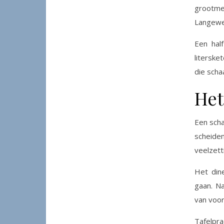
grootmee
Langeweg
Een hal
literske
die scha
Het
Een scha
scheide
veelzett
Het dine
gaan. Na
van voo
Tafelpra