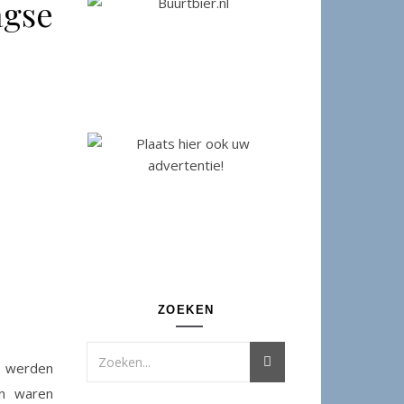
agse
ZOEKEN
en werden
en waren