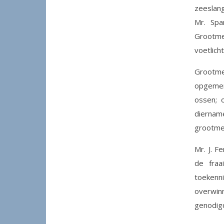
zeeslang
Mr. Spa
Grootme
voetlich
Grootme
opgemerk
ossen; 
diernam
grootmee
Mr. J. 
de fraa
toekenn
overwin
genodigd