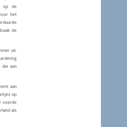
s op de
voor het
orduurde
dzaak de
mer uit.
ardering
, die aan
ment aan
untjes op
y voerde
rland als