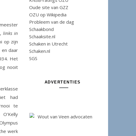
KNSB-ratings OZU
Oude site van GZZ
OZU op Wikipedia
Probleem van de dag
eester
Schaakbond
y,
links in
Schaaksite.nl
i op zijn
Schaken in Utrecht
 en daar
Schaken.nl
SGS
1934. Het
og nooit
ADVERTENTIES
erklasse
iet had
rnooi te
 O’Kelly
k-Olympus
sche werk