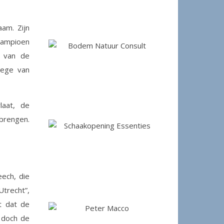
aam. Zijn
dkampioen
t van de
 zege van
laat, de
brengen.
eech, die
trecht”,
et dat de
, doch de