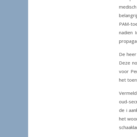
medisc
belangr
PAM-to
nadien 
propagan
De heer
Deze no
voor Per
het toe
Vermeld
oud-secr
de i aa
het woor
schaaklan