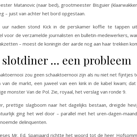
ster Matanovic (naar bed), grootmeester Bisguier (klaarwakker
 – juist van achter het bord opgestaan.
f uur nadien stond Kick in de perskamer koffie te tappen ui
tel voor de verzamelde journalisten en bulletin-medewerkers, wan
akzetten – moest de koningin der aarde nog aan haar trekken ko
 slotdiner … een probleem
aktoernooi zou geen schaaktoernooi zijn als nu niet net fijntjes 
n van de markt, een juweel van een kink in de kabel kwam; dat
ige monster Van de Pol. Zie, royaal, het verslag van ronde 9.
r, prettige slagboom naar het dagelijks bestaan, dreigde hev
tuurlijk ging het wel door – parallel met het uren-dagen-maan
rnoemde delinquenten.
eses Mr. Ed. Spanjaard richtte het woord tot de heer Hofsomm