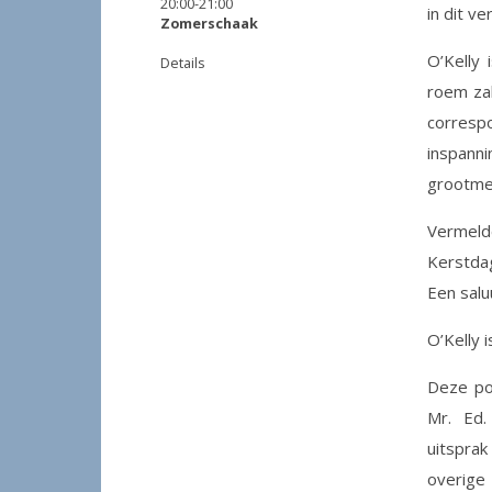
20:00
-
21:00
in dit v
Zomerschaak
O’Kelly 
Details
roem zal
corresp
inspanni
grootmee
Vermeld
Kerstda
Een salu
O’Kelly i
Deze pop
Mr. Ed.
uitsprak
overige 