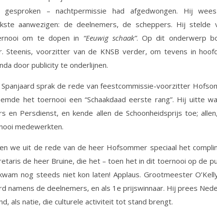
h gesproken – nachtpermissie had afgedwongen. Hij wee
ijkste aanwezigen: de deelnemers, de scheppers. Hij stelde 
ernooi om te dopen in
“Eeuwig schaak”
. Op dit onderwerp b
Ir. Steenis, voorzitter van de KNSB verder, om tevens in hoof
da door publicity te onderlijnen.
 Spanjaard sprak de rede van feestcommissie-voorzitter Hofsom
emde het toernooi een “Schaakdaad eerste rang”. Hij uitte wa
s en Persdienst, en kende allen de Schoonheidsprijs toe; allen
rnooi medewerkten.
en we uit de rede van de heer Hofsommer speciaal het compli
etaris de heer Bruine, die het – toen het in dit toernooi op de p
nkwam nog steeds niet kon laten! Applaus. Grootmeester O’Kell
d namens de deelnemers, en als 1e prijswinnaar. Hij prees Nede
d, als natie, die culturele activiteit tot stand brengt.