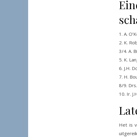
Ein
sch
1. A. O’
2. K. Ro
3/4. A. 
5. K. La
6. J.H. 
7. H. B
8/9. Drs
10. Ir. J
Lat
Het is v
uitgere