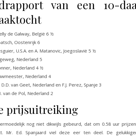
drapport van een 10-da
aaktocht
Kelly de Galway, België 6 ½
batsch, Oostenrijk 6
Bisguier, U.S.A. en A. Matanovic, Joegoslavië 5 ½
ngeweg, Nederland 5
Donner, Nederland 4 ½
ouwmeester, Nederland 4
. D.D. van Geet, Nederland en F.J. Perez, Spanje 3
.H. van de Pol, Nederland 2
e prijsuitreiking
ermoedelijk nog niet dikwijls gebeurd, dat om 0.58 uur prijz
ikt. Mr. Ed. Spanjaard viel deze eer ten deel. De gelukkig