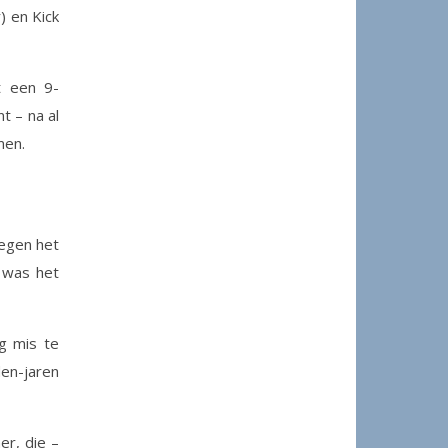
) en Kick
t een 9-
t – na al
men.
tegen het
 was het
ig mis te
den-jaren
er, die –