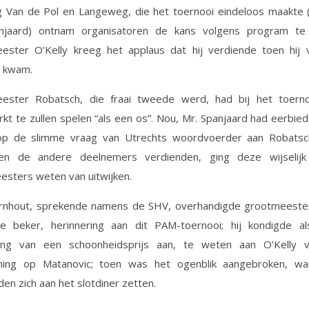
 Van de Pol en Langeweg, die het toernooi eindeloos maakte (
njaard) ontnam organisatoren de kans volgens program te
ester O’Kelly kreeg het applaus dat hij verdiende toen hij 
t kwam.
ester Robatsch, die fraai tweede werd, had bij het toerno
t te zullen spelen “als een os”. Nou, Mr. Spanjaard had eerbie
op de slimme vraag van Utrechts woordvoerder aan Robatsc
en de andere deelnemers verdienden, ging deze wijselijk 
sters weten van uitwijken.
Fernhout, sprekende namens de SHV, overhandigde grootmeester
ie beker, herinnering aan dit PAM-toernooi; hij kondigde a
ing van een schoonheidsprijs aan, te weten aan O’Kelly v
ning op Matanovic; toen was het ogenblik aangebroken, w
en zich aan het slotdiner zetten.