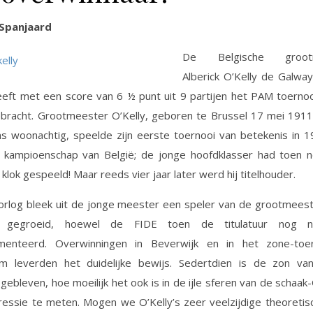
Spanjaard
De Belgische grootm
Alberick O’Kelly de Galwa
eeft met een score van 6 ½ punt uit 9 partijen het PAM toernoo
bracht. Grootmeester O’Kelly, geboren te Brussel 17 mei 1911
s woonachtig, speelde zijn eerste toernooi van betekenis in 
 kampioenschap van België; de jonge hoofdklasser had toen n
klok gespeeld! Maar reeds vier jaar later werd hij titelhouder.
orlog bleek uit de jonge meester een speler van de grootmeest
n gegroeid, hoewel de FIDE toen de titulatuur nog n
menteerd. Overwinningen in Beverwijk en in het zone-toe
um leverden het duidelijke bewijs. Sedertdien is de zon van
 gebleven, hoe moeilijk het ook is in de ijle sferen van de schaa
essie te meten. Mogen we O’Kelly’s zeer veelzijdige theoreti