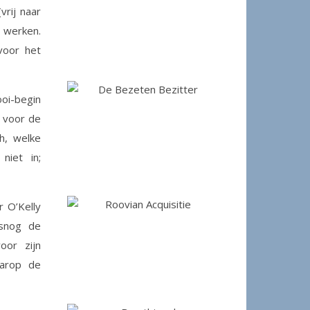
vrij naar
 werken.
voor het
oi-begin
d voor de
h, welke
niet in;
 O’Kelly
lsnog de
oor zijn
aarop de