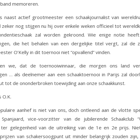
erband memoreren.
is naast actief grootmeester een schaakjournalist van wereldn
 zeker nog stijgen nu hij over enkele weken officieel tot werel
ondentieschaak zal worden gekroond. Wie enige notie heef
ngen, die het behalen van een dergelijke titel vergt, zal de
ster O’Kelly in dit toernooi niet “opvallend” vinden.
en we, dat de toernooiwinnaar, die morgen ons land ver
gen … als deelnemer aan een schaaktoernooi in Parijs zal door
ut tot de ononderbroken toewijding aan onze schaakkunst.
s O.K.
ulaire aanhef is niet van ons, doch ontleend aan de vlotte sp
 Spanjaard, vice-voorzitter van de jubilerende Schaakclub “U
 ter gelegenheid van de uitreiking van de 1e en 2e prijs. Ni
prijzen van schakersoogpunt uit minder belangrijk zouden zijn