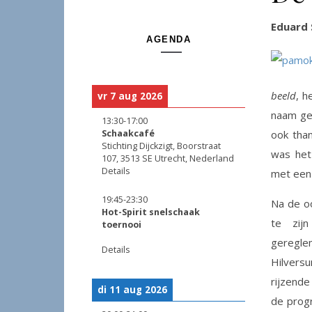
Eduard 
AGENDA
beeld
, h
vr 7 aug 2026
naam ge
13:30
-
17:00
Schaakcafé
ook than
Stichting Dijckzigt, Boorstraat
was het
107, 3513 SE Utrecht, Nederland
Details
met een 
19:45
-
23:30
Na de o
Hot-Spirit snelschaak
te zij
toernooi
geregle
Details
Hilvers
rijzende
di 11 aug 2026
de progr